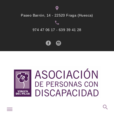
Skip
location_on
to
Paseo Barrón, 14 - 22520 Fraga (Huesca)
content
local_phone
974 47 06 17 - 639 39 41 28
twitter
google+
facebook
instagram